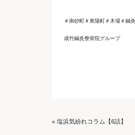
＃南砂町＃東陽町＃木場＃鍼
成竹鍼灸整骨院グループ
«
塩浜気紛れコラム【6話】