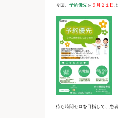
今回、
予約優先
を
５月２１日
待ち時間ゼロを目指して、患