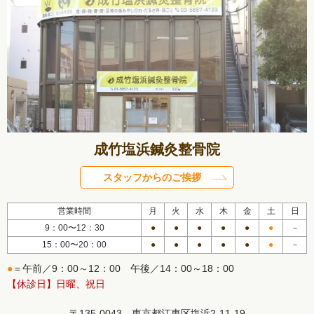
成竹塩浜鍼灸整骨院
スタッフからのご挨拶
営業時間
月
火
水
木
金
土
日
9：00〜12：30
●
●
●
●
●
●
－
15：00〜20：00
●
●
●
●
●
●
－
●
＝午前／9：00～12：00 午後／14：00～18：00
【休診日】日曜、祝日
〒135-0043 東京都江東区塩浜2-11-19