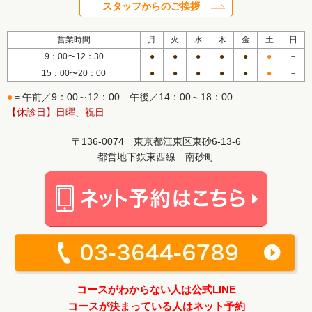
スタッフからのご挨拶
営業時間
月
火
水
木
金
土
日
9：00〜12：30
●
●
●
●
●
●
－
15：00〜20：00
●
●
●
●
●
●
－
●
＝午前／9：00～12：00 午後／14：00～18：00
【休診日】日曜、祝日
〒136-0074 東京都江東区東砂6-13-6
都営地下鉄東西線 南砂町
コースがわからない人は公式LINE
コースが決まっている人はネット予約