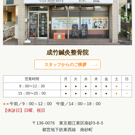
成竹鍼灸整骨院
スタッフからのご挨拶
営業時間
月
火
水
木
金
土
日
9：00〜12：30
●
●
●
●
●
●
－
15：00〜20：00
●
●
●
●
●
●
－
●
＝午前／9：00～12：00 午後／14：00～18：00
【休診日】日曜、祝日
〒136-0076 東京都江東区南砂3-8-3
都営地下鉄東西線 南砂町