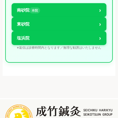
›
南砂院
本院
›
東砂院
›
塩浜院
※返信は診療時間内となります／無理な勧誘はいたしません