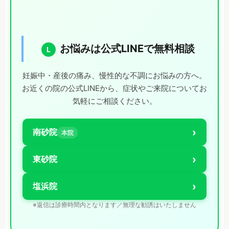
お悩みは公式LINEで無料相談
L
妊娠中・産後の痛み、慢性的な不調にお悩みの方へ。
お近くの院の公式LINEから、症状やご来院についてお
気軽にご相談ください。
›
南砂院
本院
›
東砂院
›
塩浜院
※返信は診療時間内となります／無理な勧誘はいたしません