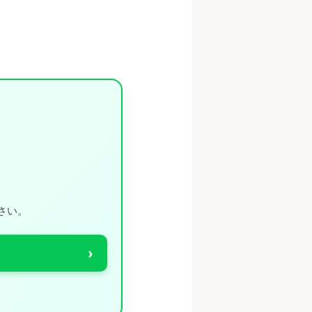
さい。
›