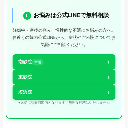
お悩みは公式LINEで無料相談
L
妊娠中・産後の痛み、慢性的な不調にお悩みの方へ。
お近くの院の公式LINEから、症状やご来院についてお
気軽にご相談ください。
›
南砂院
本院
›
東砂院
›
塩浜院
※返信は診療時間内となります／無理な勧誘はいたしません